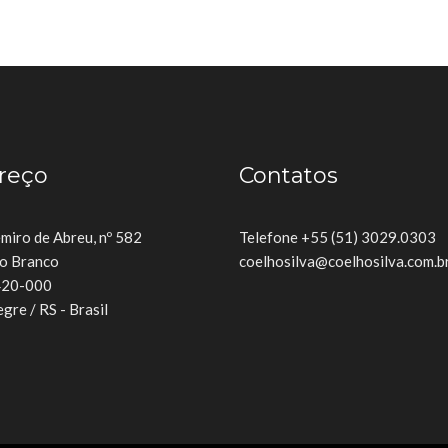
reço
Contatos
miro de Abreu, nº 582
Telefone +55 (51) 3029.0303
io Branco
coelhosilva@coelhosilva.com.b
420-000
gre / RS - Brasil