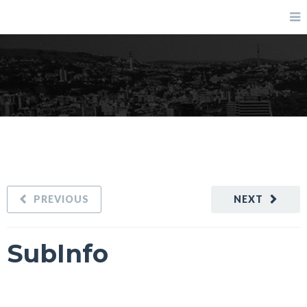
SubInfo
PREVIOUS
NEXT
SubInfo